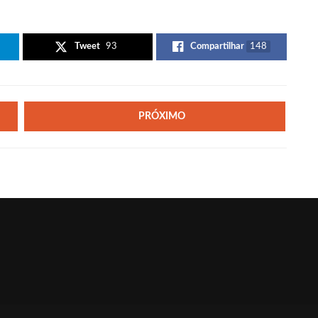
Tweet
93
Compartilhar
148
PRÓXIMO