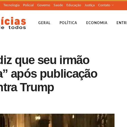
Tecnologia
Policial
Governo
Saúde
Educação
Justiça
Contato
GERAL
POLÍTICA
ECONOMIA
ENTR
diz que seu irmão
” após publicação
ntra Trump