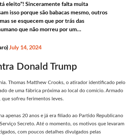
tá eleito”! Sinceramente falta muita
am isso porque são babacas mesmo, outros
 mas se esquecem que por trás das
er humano que não morreu por um…
aro)
July 14, 2024
ntra Donald Trump
nia. Thomas Matthew Crooks, o atirador identificado pelo
hado de uma fábrica próxima ao local do comício. Armado
 que sofreu ferimentos leves.
a apenas 20 anos e já era filiado ao Partido Republicano
o Serviço Secreto. Até o momento, os motivos que levaram
tigados, com poucos detalhes divulgados pelas