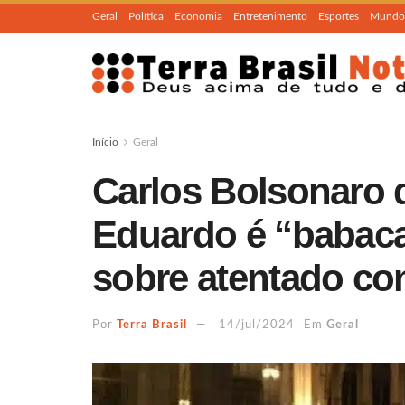
Geral
Política
Economia
Entretenimento
Esportes
Mundo
Início
Geral
Carlos Bolsonaro 
Eduardo é “babaca
sobre atentado co
Por
Terra Brasil
14/jul/2024
Em
Geral