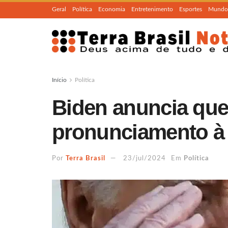
Geral
Política
Economia
Entretenimento
Esportes
Mundo
Início
Política
Biden anuncia que
pronunciamento à
Por
Terra Brasil
23/jul/2024
Em
Política