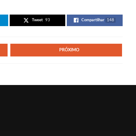
Tweet
93
Compartilhar
148
PRÓXIMO