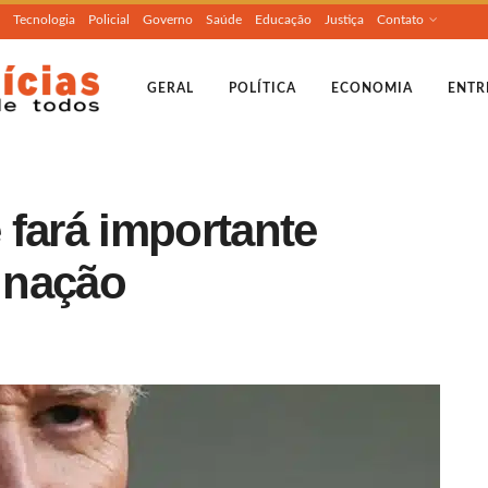
Tecnologia
Policial
Governo
Saúde
Educação
Justiça
Contato
GERAL
POLÍTICA
ECONOMIA
ENTR
 fará importante
 nação