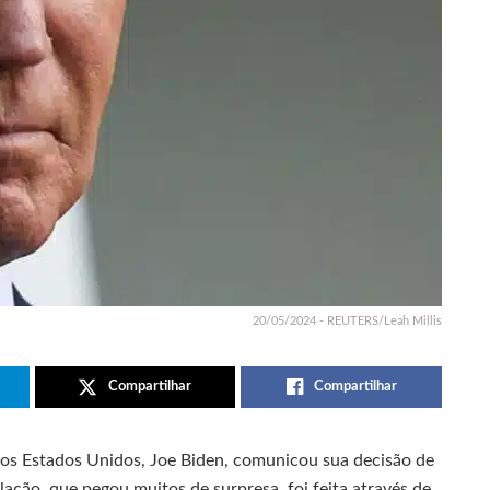
20/05/2024 - REUTERS/Leah Millis
Compartilhar
Compartilhar
s Estados Unidos, Joe Biden, comunicou sua decisão de
elação, que pegou muitos de surpresa, foi feita através de