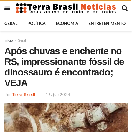
GERAL
POLÍTICA
ECONOMIA
ENTRETENIMENTO
Início
Geral
Após chuvas e enchente no
RS, impressionante fóssil de
dinossauro é encontrado;
VEJA
Por
Terra Brasil
16/jul/2024