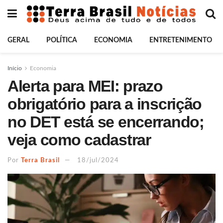
GERAL
POLÍTICA
ECONOMIA
ENTRETENIMENTO
Início
Economia
Alerta para MEI: prazo
obrigatório para a inscrição
no DET está se encerrando;
veja como cadastrar
Por
Terra Brasil
18/jul/2024