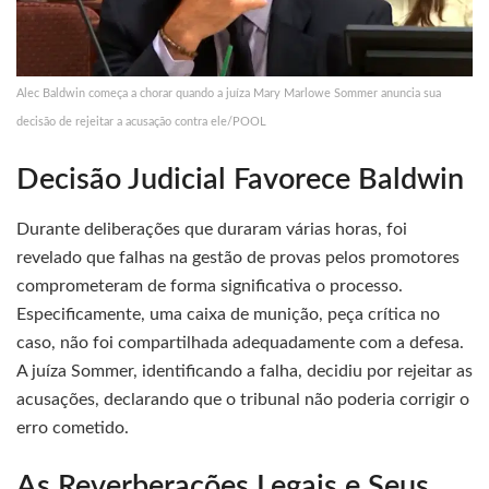
Alec Baldwin começa a chorar quando a juíza Mary Marlowe Sommer anuncia sua
decisão de rejeitar a acusação contra ele/POOL
Decisão Judicial Favorece Baldwin
Durante deliberações que duraram várias horas, foi
revelado que falhas na gestão de provas pelos promotores
comprometeram de forma significativa o processo.
Especificamente, uma caixa de munição, peça crítica no
caso, não foi compartilhada adequadamente com a defesa.
A juíza Sommer, identificando a falha, decidiu por rejeitar as
acusações, declarando que o tribunal não poderia corrigir o
erro cometido.
As Reverberações Legais e Seus