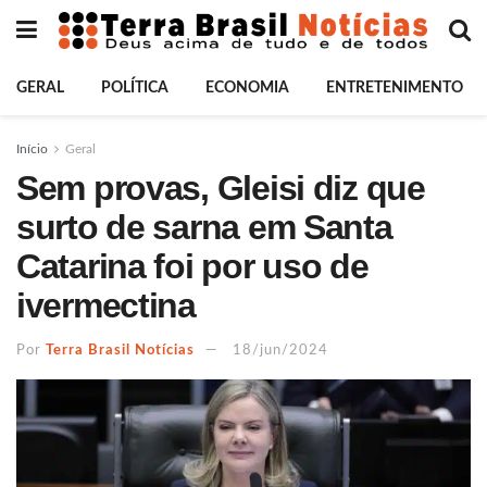
GERAL
POLÍTICA
ECONOMIA
ENTRETENIMENTO
Início
Geral
Sem provas, Gleisi diz que
surto de sarna em Santa
Catarina foi por uso de
ivermectina
Por
Terra Brasil Notícias
18/jun/2024