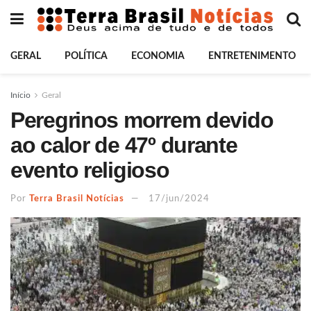
GERAL
POLÍTICA
ECONOMIA
ENTRETENIMENTO
Início
Geral
Peregrinos morrem devido
ao calor de 47º durante
evento religioso
Por
Terra Brasil Notícias
17/jun/2024