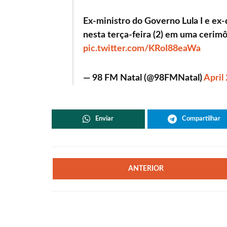
Ex-ministro do Governo Lula I e ex
nesta terça-feira (2) em uma cerimô
pic.twitter.com/KRoI88eaWa
— 98 FM Natal (@98FMNatal)
April
Enviar
Compartilhar
ANTERIOR