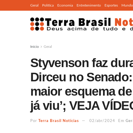
Geral
Política
Economia
Entretenimento
Esportes
Mundo
Início
Geral
Styvenson faz dura
Dirceu no Senado
maior esquema de 
já viu’; VEJA VÍDE
Por
Terra Brasil Notícias
02/abr/2024
Em
Ger