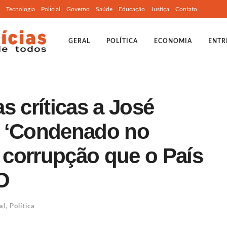
Tecnologia
Policial
Governo
Saúde
Educação
Justiça
Contato
GERAL
POLÍTICA
ECONOMIA
ENTR
s críticas a José
: ‘Condenado no
corrupção que o País
O
al
,
Política