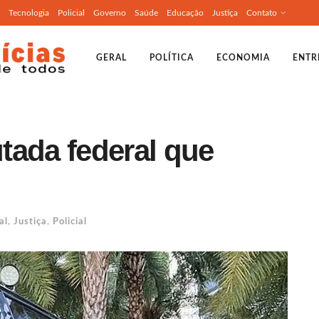
Tecnologia
Policial
Governo
Saúde
Educação
Justiça
Contato
GERAL
POLÍTICA
ECONOMIA
ENTR
tada federal que
al
,
Justiça
,
Policial