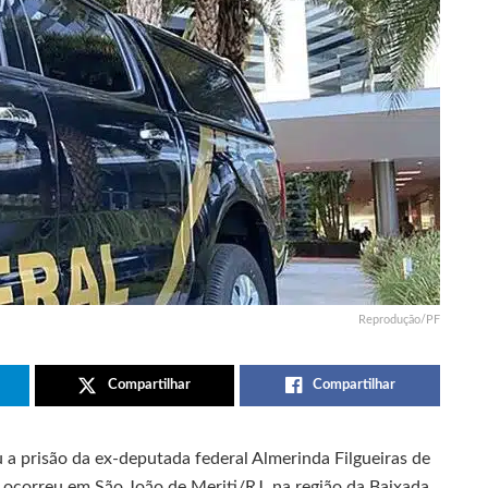
Reprodução/PF
Compartilhar
Compartilhar
ou a prisão da ex-deputada federal Almerinda Filgueiras de
 ocorreu em São João de Meriti/RJ, na região da Baixada