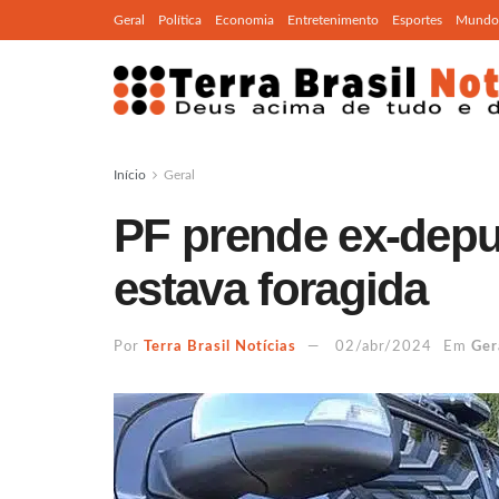
Geral
Política
Economia
Entretenimento
Esportes
Mundo
Início
Geral
PF prende ex-depu
estava foragida
Por
Terra Brasil Notícias
02/abr/2024
Em
Ger