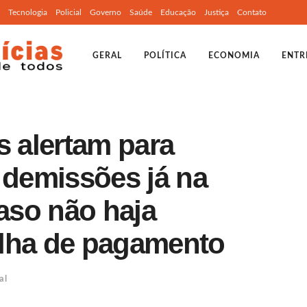
Tecnologia
Policial
Governo
Saúde
Educação
Justiça
Contato
GERAL
POLÍTICA
ECONOMIA
ENTR
s alertam para
 demissões já na
aso não haja
olha de pagamento
al