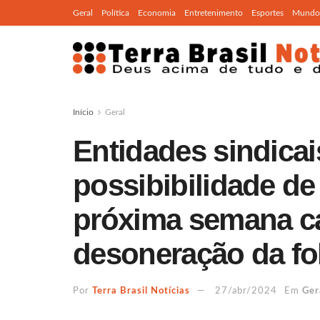
Geral
Política
Economia
Entretenimento
Esportes
Mundo
Início
Geral
Entidades sindicai
possibibilidade de
próxima semana c
desoneração da f
Por
Terra Brasil Notícias
27/abr/2024
Em
Ger