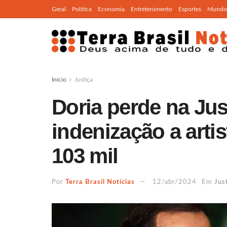
Geral
Política
Economia
Entretenimento
Esportes
Mundo
Início
Justiça
Doria perde na Jus
indenização a arti
103 mil
Por
Terra Brasil Notícias
12/abr/2024
Em
Jus