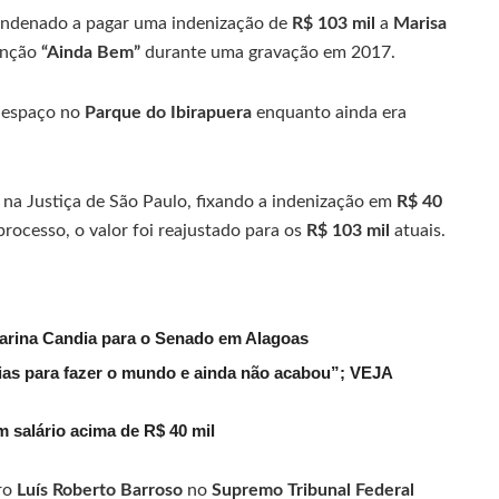
condenado a pagar uma indenização de
R$ 103 mil
a
Marisa
anção
“Ainda Bem”
durante uma gravação em 2017.
m espaço no
Parque do Ibirapuera
enquanto ainda era
 na Justiça de São Paulo, fixando a indenização em
R$ 40
processo, o valor foi reajustado para os
R$ 103 mil
atuais.
arina Candia para o Senado em Alagoas
ias para fazer o mundo e ainda não acabou”; VEJA
m salário acima de R$ 40 mil
tro
Luís Roberto Barroso
no
Supremo Tribunal Federal