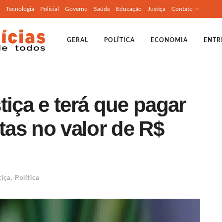
Tecnologia
Policial
Governo
Saúde
Educação
Justiça
Contato
GERAL
POLÍTICA
ECONOMIA
ENTR
tiça e terá que pagar
stas no valor de R$
tiça
,
Política