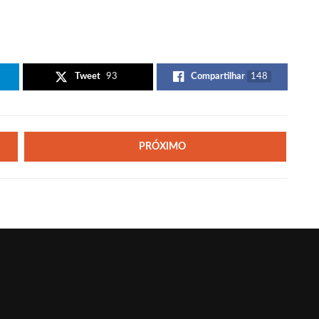
Tweet
93
Compartilhar
148
PRÓXIMO