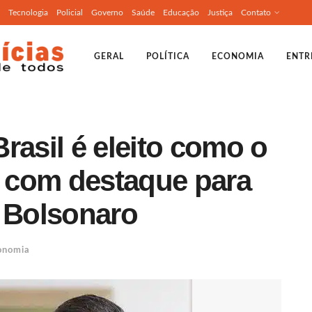
Tecnologia
Policial
Governo
Saúde
Educação
Justiça
Contato
GERAL
POLÍTICA
ECONOMIA
ENTR
rasil é eleito como o
 com destaque para
r Bolsonaro
onomia