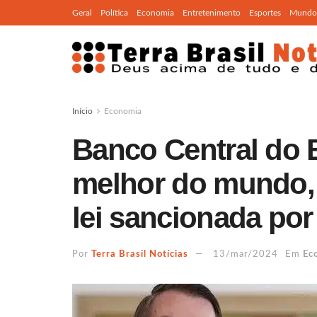
Geral
Política
Economia
Entretenimento
Esportes
Mundo
Início
Economia
Banco Central do B
melhor do mundo,
lei sancionada po
Por
Terra Brasil Notícias
13/mar/2024
Em
Ec