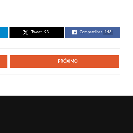
Tweet
93
Compartilhar
148
PRÓXIMO