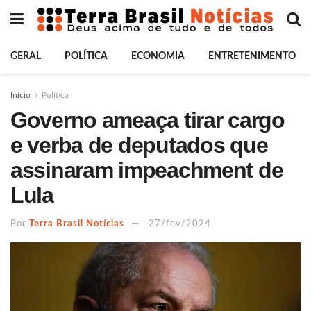
GERAL
POLÍTICA
ECONOMIA
ENTRETENIMENTO
Início
Política
Governo ameaça tirar cargo
e verba de deputados que
assinaram impeachment de
Lula
Por
Terra Brasil Notícias
27/fev/2024