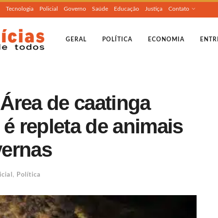
Tecnologia
Policial
Governo
Saúde
Educação
Justiça
Contato
GERAL
POLÍTICA
ECONOMIA
ENTR
Área de caatinga
 é repleta de animais
vernas
icial
,
Política