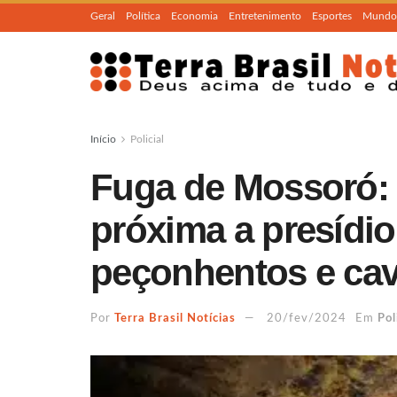
Geral
Política
Economia
Entretenimento
Esportes
Mundo
Início
Policial
Fuga de Mossoró: 
próxima a presídio
peçonhentos e ca
Por
Terra Brasil Notícias
20/fev/2024
Em
Pol