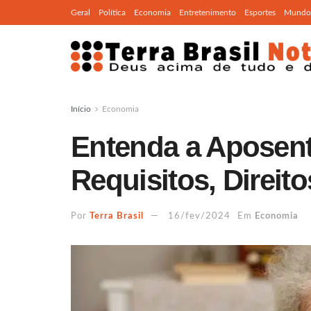
Geral
Política
Economia
Entretenimento
Esportes
Mundo
Início
Economia
Entenda a Aposent
Requisitos, Direit
Por
Terra Brasil
16/fev/2024
Em
Economia