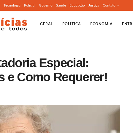
Tecnologia
Policial
Governo
Saúde
Educação
Justiça
Contato
GERAL
POLÍTICA
ECONOMIA
ENTR
adoria Especial:
os e Como Requerer!