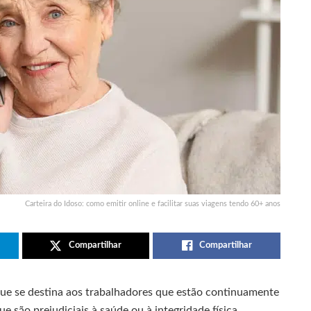
Carteira do Idoso: como emitir online e facilitar suas viagens tendo 60+ anos
Compartilhar
Compartilhar
ue se destina aos trabalhadores que estão continuamente
 são prejudiciais à saúde ou à integridade física.