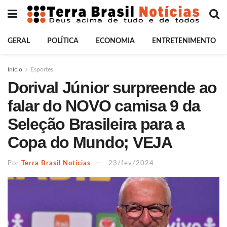
GERAL
POLÍTICA
ECONOMIA
ENTRETENIMENTO
Início
Esportes
Dorival Júnior surpreende ao
falar do NOVO camisa 9 da
Seleção Brasileira para a
Copa do Mundo; VEJA
Por
Terra Brasil Notícias
23/fev/2024