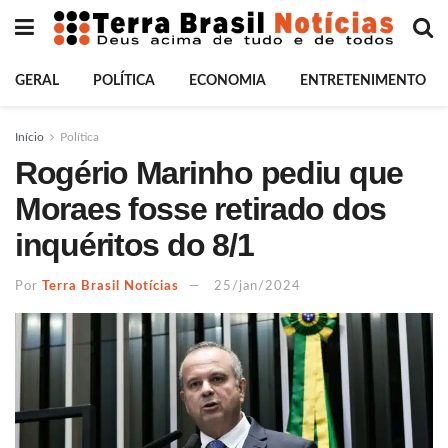
GERAL
POLÍTICA
ECONOMIA
ENTRETENIMENTO
Início
Política
Rogério Marinho pediu que
Moraes fosse retirado dos
inquéritos do 8/1
Por
Terra Brasil Notícias
25/jan/2024