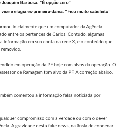
de Joaquim Barbosa: “É opção zero”
ice e elogia ex-primeira-dama: “Fico muito satisfeito”
 afirmou inicialmente que um computador da Agência
ntrado entre os pertences de Carlos. Contudo, algumas
ssa informação em sua conta na rede X, e o conteúdo que
i removido.
eendido em operação da PF hoje com alvos da operação. O
-assessor de Ramagem tbm alvo da PF. A correção abaixo.
ambém comentou a informação falsa noticiada por
á qualquer compromisso com a verdade ou com o dever
ência. A gravidade desta fake news, na ânsia de condenar