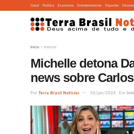
Geral
Política
Economia
Entretenimento
Esportes
Mundo
Início
Internet
Michelle detona Da
news sobre Carlo
Por
Terra Brasil Notícias
30/jan/2024
Em
Int