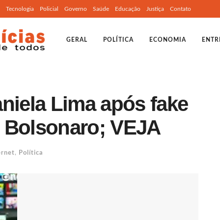
Tecnologia
Policial
Governo
Saúde
Educação
Justiça
Contato
GERAL
POLÍTICA
ECONOMIA
ENTR
niela Lima após fake
s Bolsonaro; VEJA
ernet
,
Política