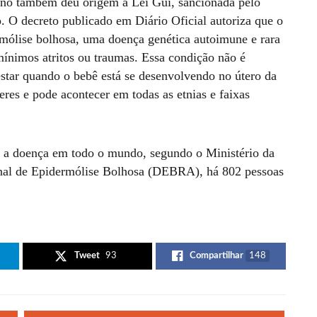
ino também deu origem à Lei Gui, sancionada pelo
. O decreto publicado em Diário Oficial autoriza que o
mólise bolhosa, uma doença genética autoimune e rara
ínimos atritos ou traumas. Essa condição não é
star quando o bebê está se desenvolvendo no útero da
es e pode acontecer em todas as etnias e faixas
m a doença em todo o mundo, segundo o Ministério da
nal de Epidermólise Bolhosa (DEBRA), há 802 pessoas
Tweet
93
Compartilhar
148