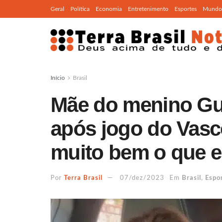
Geral
Política
Economia
Entretenimento
Esportes
Mundo
Início
Brasil
Mãe do menino Gui
após jogo do Vasc
muito bem o que e
Por
Terra Brasil
07/dez/2023
Em
Brasil
,
Espo