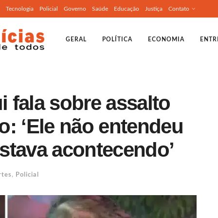
Tecnologia
Policial
Governo
Saúde
Educação
Justiça
Contato
GERAL
POLÍTICA
ECONOMIA
ENTR
 fala sobre assalto
o: ‘Ele não entendeu
stava acontecendo’
rtes
,
Policial