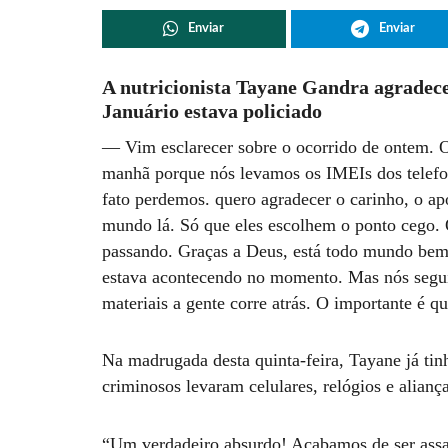
Enviar
Enviar
A nutricionista Tayane Gandra agradece
Januário estava policiado
— Vim esclarecer sobre o ocorrido de ontem. Op
manhã porque nós levamos os IMEIs dos telefon
fato perdemos. quero agradecer o carinho, o ap
mundo lá. Só que eles escolhem o ponto cego. 
passando. Graças a Deus, está todo mundo bem
estava acontecendo no momento. Mas nós segui
materiais a gente corre atrás. O importante é q
Na madrugada desta quinta-feira, Tayane já ti
criminosos levaram celulares, relógios e alianç
“Um verdadeiro absurdo! Acabamos de ser assa