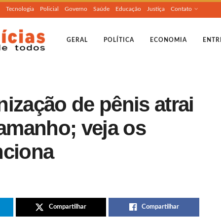
Tecnologia
Policial
Governo
Saúde
Educação
Justiça
Contato
GERAL
POLÍTICA
ECONOMIA
ENTR
ização de pênis atrai
tamanho; veja os
nciona
Compartilhar
Compartilhar