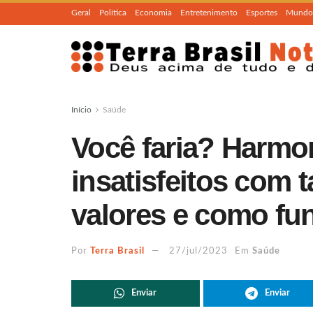
Geral
Política
Economia
Entretenimento
Esportes
Mundo
Início
Saúde
Você faria? Harmon
insatisfeitos com 
valores e como fu
Por
Terra Brasil
27/jul/2023
Em
Saúde
Enviar
Enviar