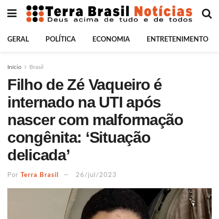
GERAL
POLÍTICA
ECONOMIA
ENTRETENIMENTO
Início
Brasil
Filho de Zé Vaqueiro é
internado na UTI após
nascer com malformação
congênita: ‘Situação
delicada’
Por
Terra Brasil
26/jul/2023