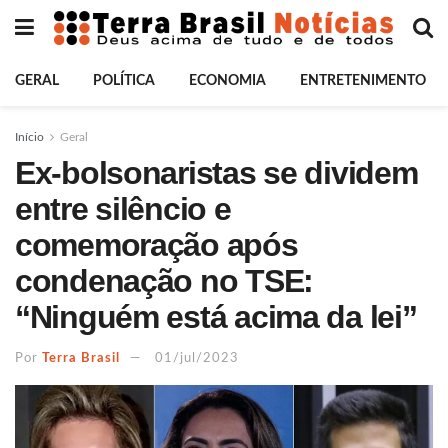
GERAL
POLÍTICA
ECONOMIA
ENTRETENIMENTO
Início
Geral
Ex-bolsonaristas se dividem
entre silêncio e
comemoração após
condenação no TSE:
“Ninguém está acima da lei”
Por
Terra Brasil
01/jul/2023