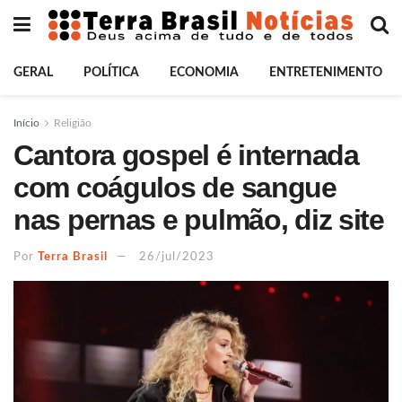
GERAL
POLÍTICA
ECONOMIA
ENTRETENIMENTO
Início
Religião
Cantora gospel é internada
com coágulos de sangue
nas pernas e pulmão, diz site
Por
Terra Brasil
26/jul/2023