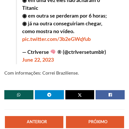
◉ em uma vez eles não acharam o
Titanic
◉ em outra se perderam por 6 horas;
◉ já na outra conseguiriam chegar,
como mostra no vídeo.
pic.twitter.com/3b2eGWqYub
— Ctrlverse
® (@ctrlversetumblr)
June 22, 2023
Com informações: Correi Braziliense.
ANTERIOR
PRÓXIMO