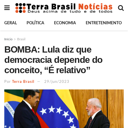
GERAL
POLÍTICA
ECONOMIA
ENTRETENIMENTO
Início
Brasil
BOMBA: Lula diz que
democracia depende do
conceito, “É relativo”
Por
Terra Brasil
29/jun/2023