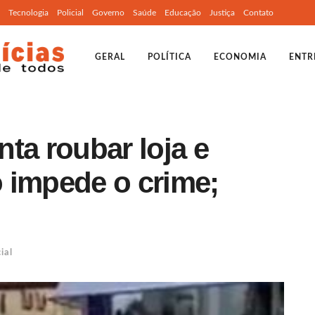
Tecnologia
Policial
Governo
Saúde
Educação
Justiça
Contato
GERAL
POLÍTICA
ECONOMIA
ENTR
enta roubar loja e
 impede o crime;
ial