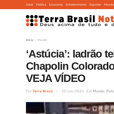
Geral
Política
Economia
Entretenimento
Esportes
Mundo
Início
Mundo
‘Astúcia’: ladrão t
Chapolin Colorado
VEJA VÍDEO
Por
Terra Brasil
30/jun/2023
Em
Mundo
,
Polic