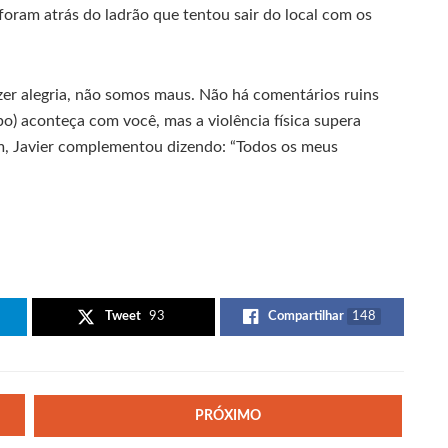
foram atrás do ladrão que tentou sair do local com os
azer alegria, não somos maus. Não há comentários ruins
o) aconteça com você, mas a violência física supera
im, Javier complementou dizendo: “Todos os meus
Tweet
93
Compartilhar
148
PRÓXIMO