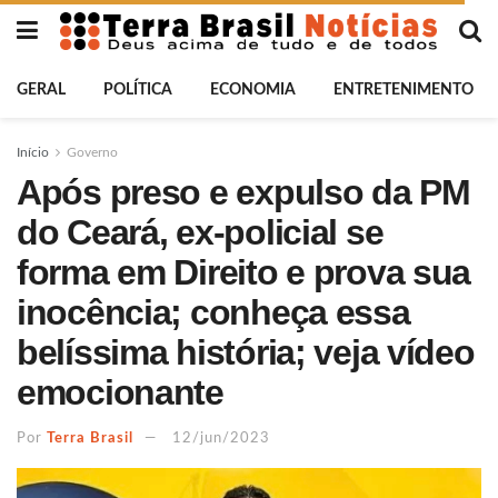
GERAL
POLÍTICA
ECONOMIA
ENTRETENIMENTO
Início
Governo
Após preso e expulso da PM
do Ceará, ex-policial se
forma em Direito e prova sua
inocência; conheça essa
belíssima história; veja vídeo
emocionante
Por
Terra Brasil
12/jun/2023