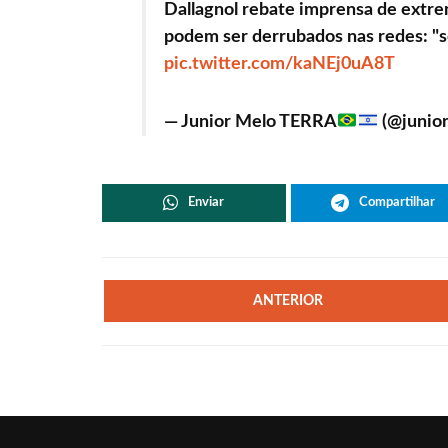
Dallagnol rebate imprensa de extre
podem ser derrubados nas redes: "s
pic.twitter.com/kaNEj0uA8T
— Junior Melo TERRA
(@junio
Enviar
Compartilhar
ANTERIOR