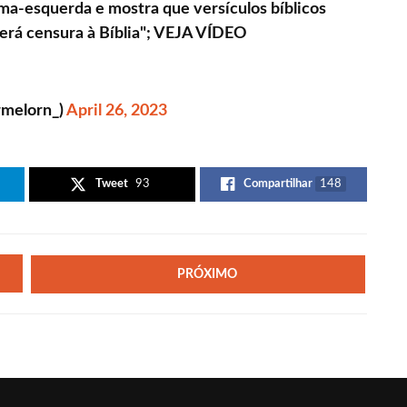
ma-esquerda e mostra que versículos bíblicos
erá censura à Bíblia"; VEJA VÍDEO
rmelorn_)
April 26, 2023
Tweet
93
Compartilhar
148
PRÓXIMO