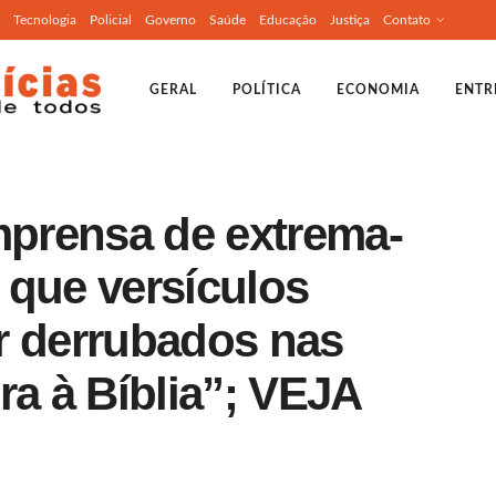
Tecnologia
Policial
Governo
Saúde
Educação
Justiça
Contato
GERAL
POLÍTICA
ECONOMIA
ENTR
mprensa de extrema-
 que versículos
r derrubados nas
ra à Bíblia”; VEJA