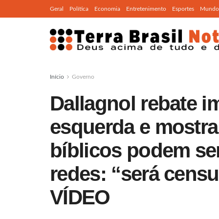
Geral
Política
Economia
Entretenimento
Esportes
Mundo
Início
Governo
Dallagnol rebate i
esquerda e mostra
bíblicos podem se
redes: “será censu
VÍDEO