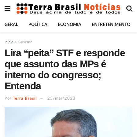
GERAL
POLÍTICA
ECONOMIA
ENTRETENIMENTO
Início
Governo
Lira “peita” STF e responde
que assunto das MPs é
interno do congresso;
Entenda
Por
Terra Brasil
25/mar/2023