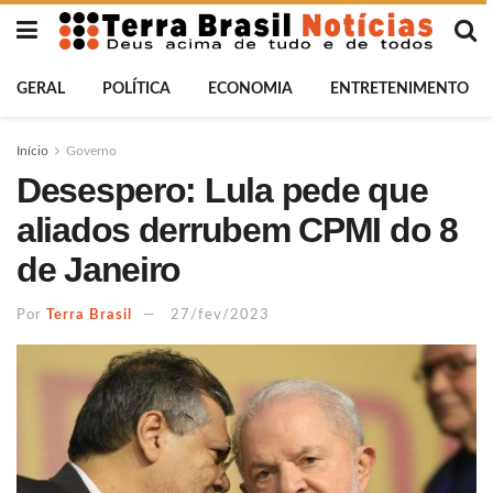
GERAL
POLÍTICA
ECONOMIA
ENTRETENIMENTO
Início
Governo
Desespero: Lula pede que
aliados derrubem CPMI do 8
de Janeiro
Por
Terra Brasil
27/fev/2023