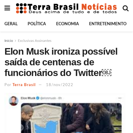
GERAL
POLÍTICA
ECONOMIA
ENTRETENIMENTO
Início
Exclusivas Assinantes
Elon Musk ironiza possível
saída de centenas de
funcionários do Twitter￼
Por
Terra Brasil
18/nov/2022