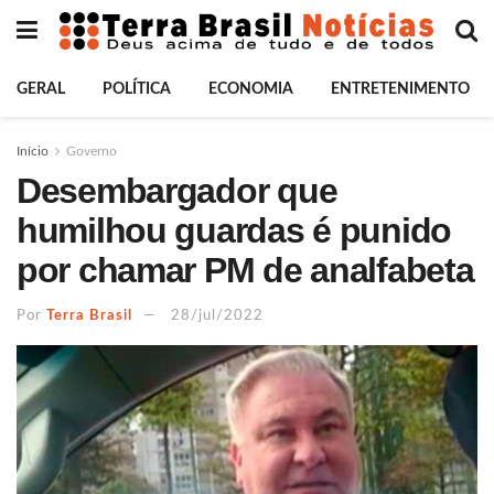
GERAL
POLÍTICA
ECONOMIA
ENTRETENIMENTO
Início
Governo
Desembargador que
humilhou guardas é punido
por chamar PM de analfabeta
Por
Terra Brasil
28/jul/2022