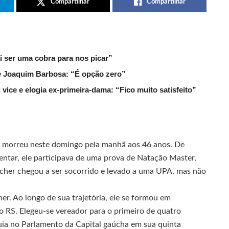
Compartilhar
Compartilhar
ai ser uma cobra para nos picar”
de Joaquim Barbosa: “É opção zero”
ice e elogia ex-primeira-dama: “Fico muito satisfeito”
, morreu neste domingo pela manhã aos 46 anos. De
ntar, ele participava de uma prova de Natação Master,
acher chegou a ser socorrido e levado a uma UPA, mas não
er. Ao longo de sua trajetória, ele se formou em
o RS. Elegeu-se vereador para o primeiro de quatro
uia no Parlamento da Capital gaúcha em sua quinta