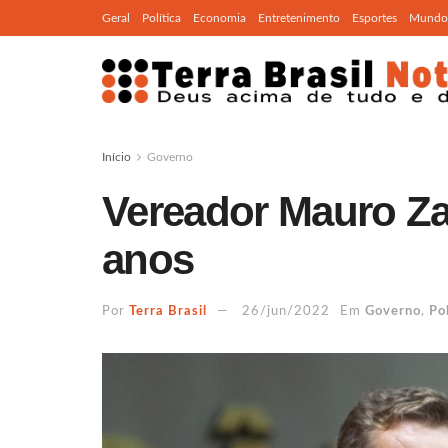
Geral
Política
Economia
Entretenimento
Esportes
Mundo
Início
Governo
Vereador Mauro Za
anos
Por
Terra Brasil
26/jun/2022
Em
Governo
,
Pol