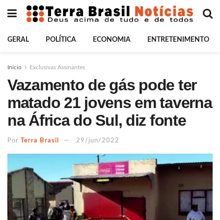
GERAL
POLÍTICA
ECONOMIA
ENTRETENIMENTO
Início
Exclusivas Assinantes
Vazamento de gás pode ter
matado 21 jovens em taverna
na África do Sul, diz fonte
Por
Terra Brasil
29/jun/2022