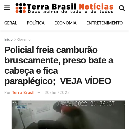
GERAL
POLÍTICA
ECONOMIA
ENTRETENIMENTO
Início
Governo
Policial freia camburão
bruscamente, preso bate a
cabeça e fica
paraplégico; VEJA VÍDEO
Por
Terra Brasil
30/jun/2022