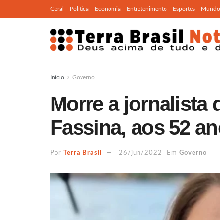
Geral
Política
Economia
Entretenimento
Esportes
Mundo
Início
Governo
Morre a jornalista
Fassina, aos 52 a
Por
Terra Brasil
26/jun/2022
Em
Governo