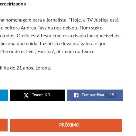
erceirizados
a homenagem para a jornalista. “Hoje, a TV Justiça está
 e editora Andrea Fassina nos deixou. Num susto
todos. O céu está festa com essa risada inesquecível os
zona que cuida, faz pizza e leva pra galera e que
lhe onde estiver, Fassina”, afirmam no texto.
ilha de 21 anos, Lorena.
Tweet
93
Compartilhar
148
PRÓXIMO