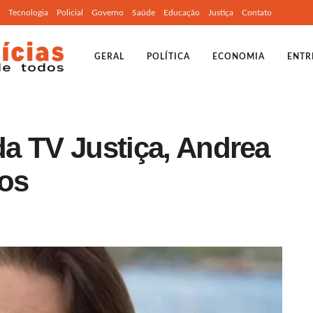
Tecnologia
Policial
Governo
Saúde
Educação
Justiça
Contato
GERAL
POLÍTICA
ECONOMIA
ENTR
 da TV Justiça, Andrea
nos