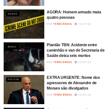
AGORA: Homem armado mata
MUNDO
quatro pessoas
POR
TERRA BRASIL
15/07/23
Plantão TBN: Acidente entre
BRASIL
caminhão e van de Secretaria de
Saúde deixa seis mortos
POR
TERRA BRASIL
15/07/23
EXTRA URGENTE: Nome dos
POLICIAL
agressores de Alexandre de
Moraes são divulgados
POR
TERRA BRASIL
15/07/23