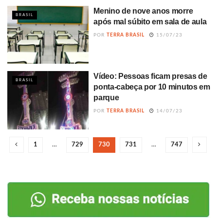
Menino de nove anos morre
BRASIL
após mal súbito em sala de aula
POR
TERRA BRASIL
15/07/23
Vídeo: Pessoas ficam presas de
BRASIL
ponta-cabeça por 10 minutos em
parque
POR
TERRA BRASIL
14/07/23
1
…
729
730
731
…
747