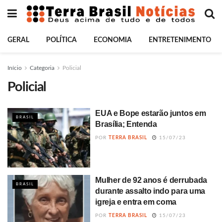
GERAL
POLÍTICA
ECONOMIA
ENTRETENIMENTO
Início
Categoria
Policial
Policial
EUA e Bope estarão juntos em
BRASIL
Brasília; Entenda
POR
TERRA BRASIL
15/07/23
Mulher de 92 anos é derrubada
BRASIL
durante assalto indo para uma
igreja e entra em coma
POR
TERRA BRASIL
15/07/23