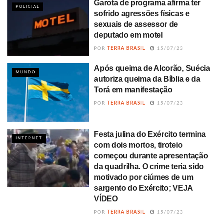
Garota de programa afirma ter
POLICIAL
sofrido agressões físicas e
sexuais de assessor de
deputado em motel
POR
TERRA BRASIL
15/07/23
Após queima de Alcorão, Suécia
MUNDO
autoriza queima da Bíblia e da
Torá em manifestação
POR
TERRA BRASIL
15/07/23
Festa julina do Exército termina
INTERNET
com dois mortos, tiroteio
começou durante apresentação
da quadrilha. O crime teria sido
motivado por ciúmes de um
sargento do Exército; VEJA
VÍDEO
POR
TERRA BRASIL
15/07/23