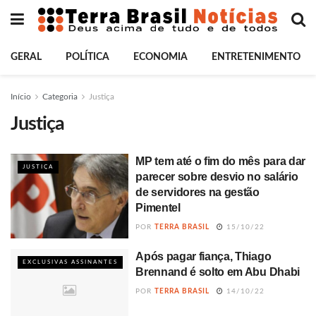
GERAL
POLÍTICA
ECONOMIA
ENTRETENIMENTO
Início
Categoria
Justiça
Justiça
MP tem até o fim do mês para dar
JUSTIÇA
parecer sobre desvio no salário
de servidores na gestão
Pimentel
POR
TERRA BRASIL
15/10/22
Após pagar fiança, Thiago
EXCLUSIVAS ASSINANTES
Brennand é solto em Abu Dhabi
POR
TERRA BRASIL
14/10/22