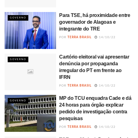
Para TSE, há proximidade entre
GOVERNO
governador de Alagoas e
integrante do TRE
POR
TERRA BRASIL
14/10/22
Cartório eleitoral vai apresentar
GOVERNO
denúncia por propaganda
irregular do PT em frente ao
IFRN
POR
TERRA BRASIL
14/10/22
MP do TCU enquadra Cade e dá
GOVERNO
24 horas para órgão explicar
pedido de investigação contra
pesquisas
POR
TERRA BRASIL
14/10/22