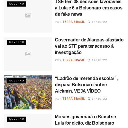
TSE tem 38 decisões favoráveis
GOVERNO
a Lula e 6 a Bolsonaro em casos
de fake news
POR
TERRA BRASIL
14/10/22
Governador de Alagoas afastado
GOVERNO
vai ao STF para ter acesso à
investigação
POR
TERRA BRASIL
14/10/22
“Ladrão de merenda escolar”,
GOVERNO
dispara Bolsonaro sobre
Alckmin, VEJA VÍDEO
POR
TERRA BRASIL
14/10/22
Moraes governará o Brasil se
GOVERNO
Lula for eleito, diz Bolsonaro