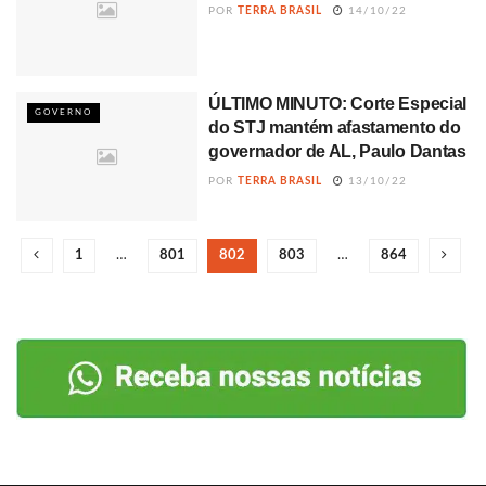
POR
TERRA BRASIL
14/10/22
ÚLTIMO MINUTO: Corte Especial
GOVERNO
do STJ mantém afastamento do
governador de AL, Paulo Dantas
POR
TERRA BRASIL
13/10/22
1
…
801
802
803
…
864