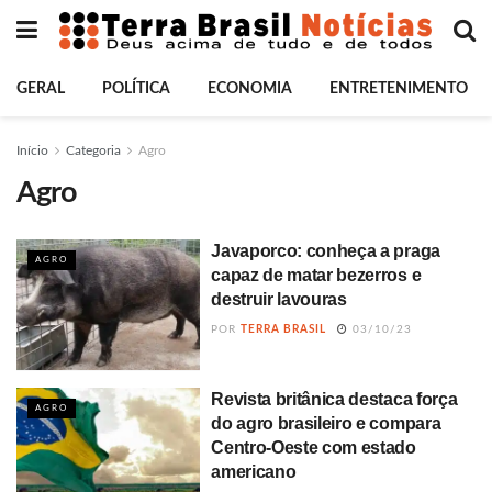
GERAL
POLÍTICA
ECONOMIA
ENTRETENIMENTO
Início
Categoria
Agro
Agro
Javaporco: conheça a praga
AGRO
capaz de matar bezerros e
destruir lavouras
POR
TERRA BRASIL
03/10/23
Revista britânica destaca força
AGRO
do agro brasileiro e compara
Centro-Oeste com estado
americano