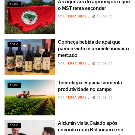
As riquezas do agronegócio que
AGRO
o MST tenta esconder
POR
TERRA BRASIL
16/08/23
Conheça bebida de açaí que
AGRO
parece vinho e promete inovar o
mercado
POR
TERRA BRASIL
05/08/23
Tecnologia espacial aumenta
AGRO
produtividade no campo
POR
TERRA BRASIL
05/08/23
Alckmin visita Caiado após
AGRO
encontro com Bolsonaro e se