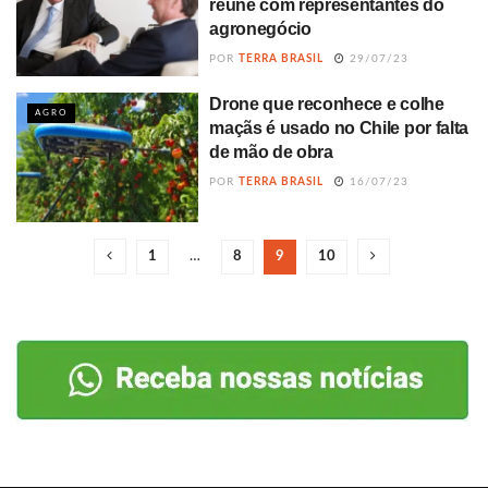
reúne com representantes do
agronegócio
POR
TERRA BRASIL
29/07/23
Drone que reconhece e colhe
AGRO
maçãs é usado no Chile por falta
de mão de obra
POR
TERRA BRASIL
16/07/23
1
…
8
9
10