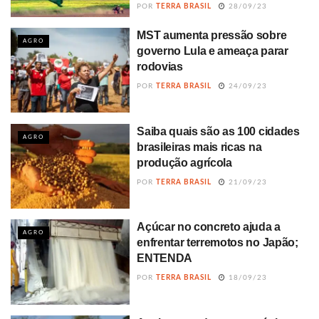
POR
TERRA BRASIL
28/09/23
MST aumenta pressão sobre
AGRO
governo Lula e ameaça parar
rodovias
POR
TERRA BRASIL
24/09/23
Saiba quais são as 100 cidades
AGRO
brasileiras mais ricas na
produção agrícola
POR
TERRA BRASIL
21/09/23
Açúcar no concreto ajuda a
AGRO
enfrentar terremotos no Japão;
ENTENDA
POR
TERRA BRASIL
18/09/23