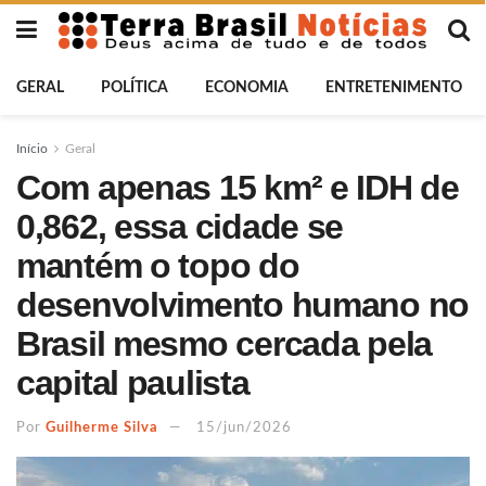
GERAL
POLÍTICA
ECONOMIA
ENTRETENIMENTO
Início
Geral
Com apenas 15 km² e IDH de
0,862, essa cidade se
mantém o topo do
desenvolvimento humano no
Brasil mesmo cercada pela
capital paulista
Por
Guilherme Silva
15/jun/2026