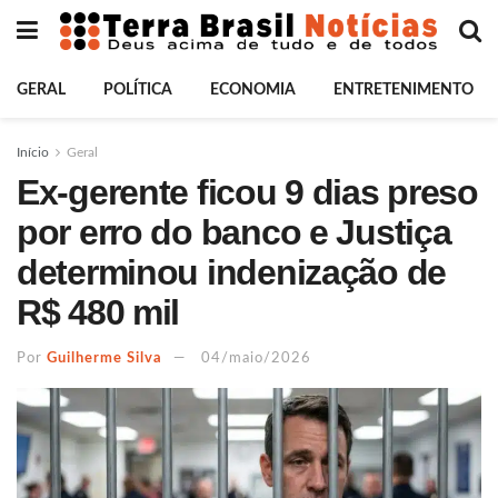
GERAL
POLÍTICA
ECONOMIA
ENTRETENIMENTO
Início
Geral
Ex-gerente ficou 9 dias preso
por erro do banco e Justiça
determinou indenização de
R$ 480 mil
Por
Guilherme Silva
04/maio/2026